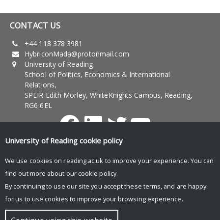
CONTACT US
+44 118 378 3981
HybriconMada@protonmail.com
University of Reading
School of Politics, Economics & International
Relations,
SPEIR Edith Morley, WhiteKnights Campus, Reading,
RG6 6EL
Facebook
LinkedIn
Twitter
YouTub
University of Reading
cookie policy
UNIVERSITY OF READING
We use cookies on reading.ac.uk to improve your experience. You can
Research
find out more about our
cookie policy
.
News and events
By continuing to use our site you accept these terms, and are happy
Research blog
for us to use cookies to improve your browsing experience.
© Copyright University of Reading