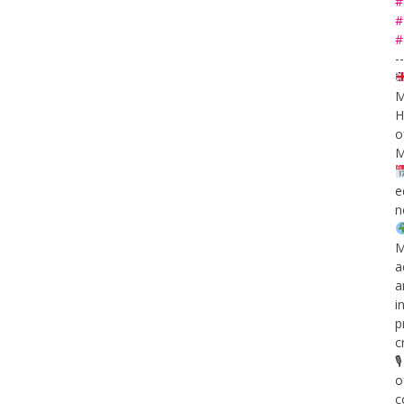
#
#
#
--
M
H
o
M
e
n
M
a
a
i
p
c

o
c