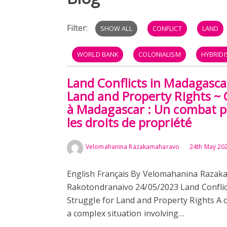
Filter:
SHOW ALL
CONFLICT
LAND
WORLD BANK
COLONIALISM
HYBRIDI
Land Conflicts in Madagascar
Land and Property Rights ~ C
à Madagascar : Un combat po
les droits de propriété
Velomahanina Razakamaharavo
24th May 20
English Français By Velomahanina Razak
Rakotondranaivo 24/05/2023 Land Conflic
Struggle for Land and Property Rights A c
a complex situation involving…