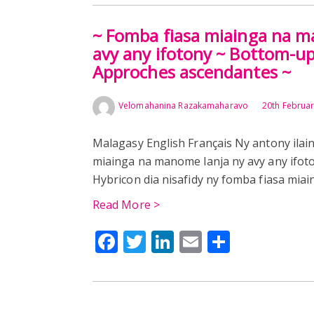
~ Fomba fiasa miainga na m
avy any ifotony ~ Bottom-u
Approches ascendantes ~
Velomahanina Razakamaharavo
20th Februa
Malagasy English Français Ny antony ilai
miainga na manome lanja ny avy any ifot
Hybricon dia nisafidy ny fomba fiasa mi
Read More >
Facebook
Twitter
LinkedIn
Email
Share