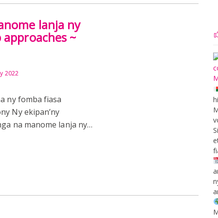
anome lanja ny
p approaches ~
ry 2022
na ny fomba fiasa
h
M
ony Ny ekipan’ny
v
ainga na manome lanja ny…
S
e
f
a
n
a
M