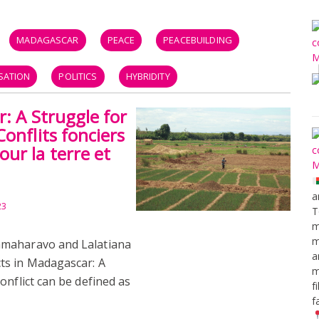
MADAGASCAR
PEACE
PEACEBUILDING
SATION
POLITICS
HYBRIDITY
: A Struggle for
onflits fonciers
ur la terre et
a
23
T
m
m
amaharavo and Lalatiana
a
ts in Madagascar: A
m
onflict can be defined as
f
f