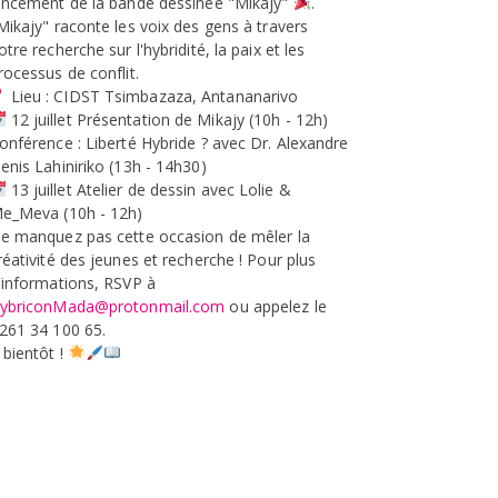
ancement de la bande dessinée "Mikajy"
.
Mikajy" raconte les voix des gens à travers
otre recherche sur l'hybridité, la paix et les
rocessus de conflit.
Lieu : CIDST Tsimbazaza, Antananarivo
12 juillet Présentation de Mikajy (10h - 12h)
onférence : Liberté Hybride ? avec Dr. Alexandre
enis Lahiniriko (13h - 14h30)
13 juillet Atelier de dessin avec Lolie &
e_Meva (10h - 12h)
e manquez pas cette occasion de mêler la
réativité des jeunes et recherche ! Pour plus
'informations, RSVP à
ybriconMada@protonmail.com
ou appelez le
261 34 100 65.
 bientôt !