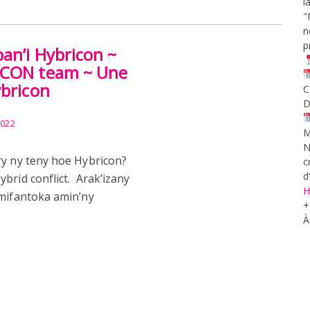
l
"
n
p
an’i Hybricon ~
RICON team ~ Une
ybricon
C
D
2022
M
N
ry ny teny hoe Hybricon?
c
d
brid conflict. Arak’izany
H
 mifantoka amin’ny
+
À