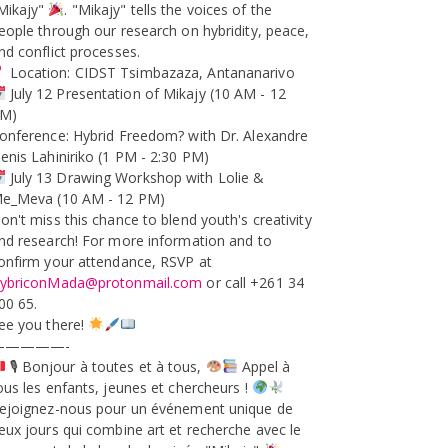
Mikajy"
. "Mikajy" tells the voices of the
eople through our research on hybridity, peace,
nd conflict processes.
Location: CIDST Tsimbazaza, Antananarivo
July 12 Presentation of Mikajy (10 AM - 12
M)
onference: Hybrid Freedom? with Dr. Alexandre
enis Lahiniriko (1 PM - 2:30 PM)
July 13 Drawing Workshop with Lolie &
e_Meva (10 AM - 12 PM)
on't miss this chance to blend youth's creativity
nd research! For more information and to
onfirm your attendance, RSVP at
ybriconMada@protonmail.com
or call +261 34
00 65.
ee you there!
—————-
🎙 Bonjour à toutes et à tous,
Appel à
ous les enfants, jeunes et chercheurs !
ejoignez-nous pour un événement unique de
eux jours qui combine art et recherche avec le