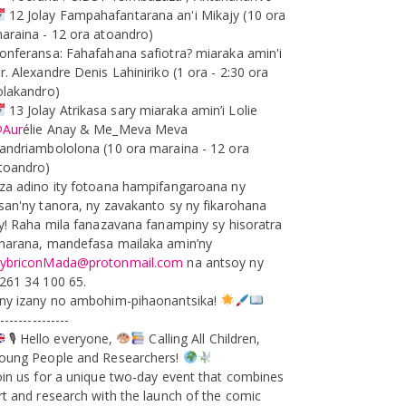
12 Jolay Fampahafantarana an'i Mikajy (10 ora
araina - 12 ora atoandro)
onferansa: Fahafahana safiotra? miaraka amin'i
r. Alexandre Denis Lahiniriko (1 ora - 2:30 ora
olakandro)
13 Jolay Atrikasa sary miaraka amin’i Lolie
Aur
élie Anay & Me_Meva Meva
andriambololona (10 ora maraina - 12 ora
toandro)
za adino ity fotoana hampifangaroana ny
san'ny tanora, ny zavakanto sy ny fikarohana
ty! Raha mila fanazavana fanampiny sy hisoratra
narana, mandefasa mailaka amin’ny
ybriconMada@protonmail.com
na antsoy ny
261 34 100 65.
ny izany no ambohim-pihaonantsika!
---------------
🎙 Hello everyone,
Calling All Children,
oung People and Researchers!
oin us for a unique two-day event that combines
rt and research with the launch of the comic