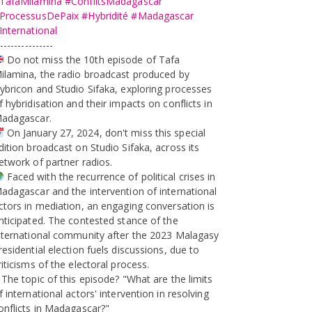
TafaMilamina
#ConflitsMadagascar
ProcessusDePaix
#Hybridité
#Madagascar
International
---------------
Do not miss the 10th episode of Tafa
ilamina, the radio broadcast produced by
ybricon and Studio Sifaka, exploring processes
f hybridisation and their impacts on conflicts in
adagascar.
On January 27, 2024, don't miss this special
dition broadcast on Studio Sifaka, across its
etwork of partner radios.
Faced with the recurrence of political crises in
adagascar and the intervention of international
ctors in mediation, an engaging conversation is
nticipated. The contested stance of the
nternational community after the 2023 Malagasy
residential election fuels discussions, due to
riticisms of the electoral process.
 The topic of this episode? "What are the limits
f international actors' intervention in resolving
onflicts in Madagascar?"