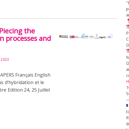
"
p
a
“Piecing the
P
on processes and
C
D
M
y 2023
D
a
ERS Français English
c
H
s d’hybridation et le
1
e Edition 24, 25 Juillet
S
t
R
d