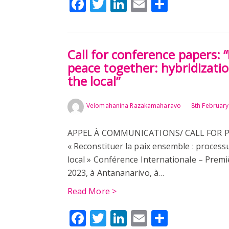
Facebook
Twitter
LinkedIn
Email
Share
Call for conference papers: 
peace together: hybridizati
the local”
Velomahanina Razakamaharavo
8th Februar
APPEL À COMMUNICATIONS/ CALL FOR PAP
« Reconstituer la paix ensemble : processu
local » Conférence Internationale – Premièr
2023, à Antananarivo, à…
Read More >
Facebook
Twitter
LinkedIn
Email
Share