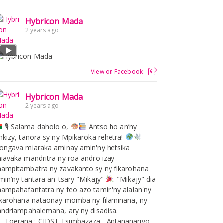
Hybricon Mada
2 years ago
View on Facebook
Hybricon Mada
2 years ago
🎙 Salama daholo o,
Antso ho an’ny
nkizy, tanora sy ny Mpikaroka rehetra!
ongava miaraka aminay amin'ny hetsika
iavaka mandritra ny roa andro izay
ampitambatra ny zavakanto sy ny fikarohana
min’ny tantara an-tsary "Mikajy"
. "Mikajy" dia
ampahafantatra ny feo azo tamin'ny alalan'ny
ikarohana nataonay momba ny filaminana, ny
andriampahalemana, ary ny disadisa.
Toerana : CIDST Tsimbazaza , Antananarivo