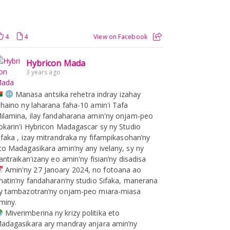
4
4
View on Facebook
Hybricon Mada
3 years ago
Manasa antsika rehetra indray izahay
ihaino ny laharana faha-10 amin'i Tafa
ilamina, ilay fandaharana amin'ny onjam-peo
okarin'i Hybricon Madagascar sy ny Studio
ifaka , izay mitrandraka ny fifampikasohan’ny
to Madagasikara amin’ny any ivelany, sy ny
iantraikan'izany eo amin'ny fisian’ny disadisa
Amin'ny 27 Janoary 2024, no fotoana ao
natin’ny fandaharan’ny studio Sifaka, manerana
y tambazotran’ny onjam-peo miara-miasa
miny.
Miverimberina ny krizy politika eto
adagasikara ary mandray anjara amin’ny