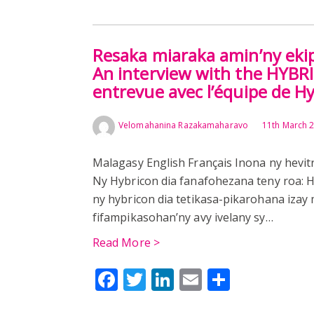
Resaka miaraka amin’ny ekip
An interview with the HYB
entrevue avec l’équipe de H
Velomahanina Razakamaharavo
11th March 
Malagasy English Français Inona ny hevit
Ny Hybricon dia fanafohezana teny roa: Hy
ny hybricon dia tetikasa-pikarohana izay
fifampikasohan’ny avy ivelany sy…
Read More >
Facebook
Twitter
LinkedIn
Email
Share