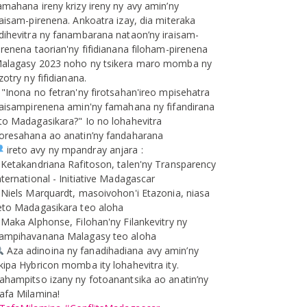
amahana ireny krizy ireny ny avy amin’ny
raisam-pirenena. Ankoatra izay, dia miteraka
dihevitra ny fanambarana nataon’ny iraisam-
irenena taorian'ny fifidianana filoham-pirenena
alagasy 2023 noho ny tsikera maro momba ny
izotry ny fifidianana.
 "Inona no fetran'ny firotsahan'ireo mpisehatra
raisampirenena amin'ny famahana ny fifandirana
to Madagasikara?" Io no lohahevitra
oresahana ao anatin’ny fandaharana
ireto avy ny mpandray anjara :
.Ketakandriana Rafitoson, talen'ny Transparency
nternational - Initiative Madagascar
.Niels Marquardt, masoivohon'i Etazonia, niasa
eto Madagasikara teo aloha
.Maka Alphonse, Filohan'ny Filankevitry ny
ampihavanana Malagasy teo aloha
Aza adinoina ny fanadihadiana avy amin’ny
kipa Hybricon momba ity lohahevitra ity.
ahampitso izany ny fotoanantsika ao anatin’ny
afa Milamina!