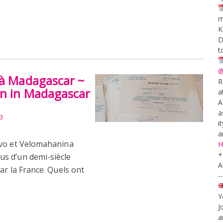
m
K
D
t
@
 à Madagascar ~
R
on in Madagascar
a
A
a
3
i
a
ivo et Velomahanina
H
+
s d’un demi-siècle
A
ar la France. Quels ont
--
Y
J
a