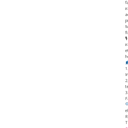
f
i
a
p
M
f

i
e
h
1
I
2
t
3
F
e
R
T