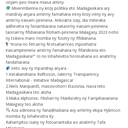
onjam-peo miara-miasa aminy.
Miverimberina ny krizy politika eto Madagasikara ary
mandray anjara amin’ny famahana ireny krizy ireny ny avy
amin’ny iraisam-pirenena. Ankoatra izay, dia miteraka
adihevitra ny fanambarana nataon’ny iraisam-pirenena
taorian'ny fifidianana filoham-pirenena Malagasy 2023 noho
ny tsikera maro momba ny fizotry ny fifidianana.
🎙 "Inona no fetran'ny firotsahan'ireo mpisehatra
iraisampirenena amin'ny famahana ny fifandirana eto
Madagasikara?" Io no lohahevitra horesahana ao anatin’ny
fandaharana
ireto avy ny mpandray anjara :
1.Ketakandriana Rafitoson, talen'ny Transparency
International - Initiative Madagascar
2.Niels Marquardt, masoivohon'i Etazonia, niasa teto
Madagasikara teo aloha
3.Maka Alphonse, Filohan'ny Filankevitry ny Fampihavanana
Malagasy teo aloha
Aza adinoina ny fanadihadiana avy amin’ny ekipa Hybricon
momba ity lohahevitra ity.
Rahampitso izany ny fotoanantsika ao anatin’ny Tafa