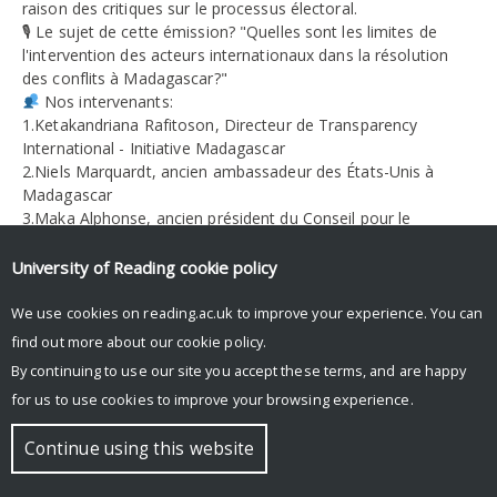
raison des critiques sur le processus électoral.
🎙 Le sujet de cette émission? "Quelles sont les limites de
l'intervention des acteurs internationaux dans la résolution
des conflits à Madagascar?"
Nos intervenants:
1.Ketakandriana Rafitoson, Directeur de Transparency
International - Initiative Madagascar
2.Niels Marquardt, ancien ambassadeur des États-Unis à
Madagascar
3.Maka Alphonse, ancien président du Conseil pour le
Fampihavanana Malagasy
Ne manquez pas l'analyse approfondie de l’équipe
University of Reading
cookie policy
Hybricon sur cette question.
A demain!
We use cookies on reading.ac.uk to improve your experience. You can
#TafaMilamina
#ConflitsMadagascar
#ProcessusDePaix
find out more about our
cookie policy
.
#Hybridité
#Madagascar
#International
Cdt: Studio Sifaka,
By continuing to use our site you accept these terms, and are happy
Oslo Freedom Forum
for us to use cookies to improve your browsing experience.
Continue using this website