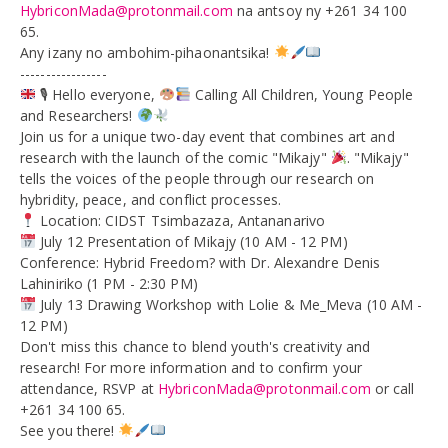
HybriconMada@protonmail.com
na antsoy ny +261 34 100
65.
Any izany no ambohim-pihaonantsika!
-----------------
🎙 Hello everyone,
Calling All Children, Young People
and Researchers!
Join us for a unique two-day event that combines art and
research with the launch of the comic "Mikajy"
. "Mikajy"
tells the voices of the people through our research on
hybridity, peace, and conflict processes.
Location: CIDST Tsimbazaza, Antananarivo
July 12 Presentation of Mikajy (10 AM - 12 PM)
Conference: Hybrid Freedom? with Dr. Alexandre Denis
Lahiniriko (1 PM - 2:30 PM)
July 13 Drawing Workshop with Lolie & Me_Meva (10 AM -
12 PM)
Don't miss this chance to blend youth's creativity and
research! For more information and to confirm your
attendance, RSVP at
HybriconMada@protonmail.com
or call
+261 34 100 65.
See you there!