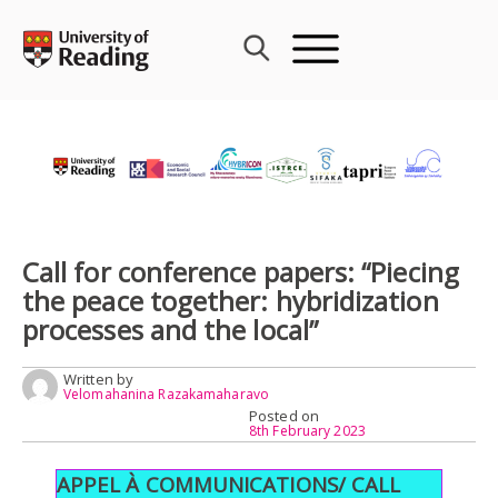
Skip
to
content
Call for conference papers: “Piecing
the peace together: hybridization
processes and the local”
Written by
Velomahanina Razakamaharavo
Posted on
8th February 2023
APPEL À COMMUNICATIONS/ CALL