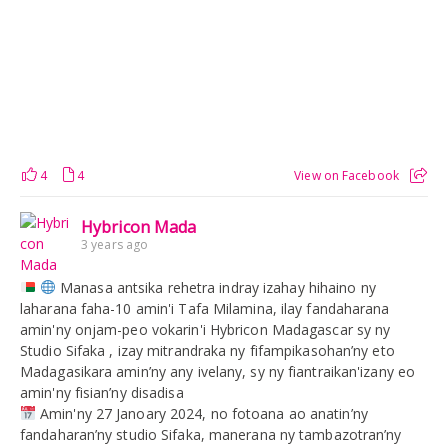
4
4
View on Facebook
Hybricon Mada
3 years ago
Manasa antsika rehetra indray izahay hihaino ny
laharana faha-10 amin'i Tafa Milamina, ilay fandaharana
amin'ny onjam-peo vokarin'i Hybricon Madagascar sy ny
Studio Sifaka , izay mitrandraka ny fifampikasohan’ny eto
Madagasikara amin’ny any ivelany, sy ny fiantraikan'izany eo
amin'ny fisian’ny disadisa
Amin'ny 27 Janoary 2024, no fotoana ao anatin’ny
fandaharan’ny studio Sifaka, manerana ny tambazotran’ny