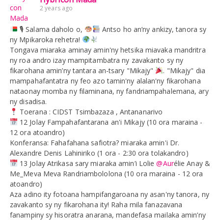
2 years ago
🎙 Salama daholo o,
Antso ho an’ny ankizy, tanora sy
ny Mpikaroka rehetra!
Tongava miaraka aminay amin'ny hetsika miavaka mandritra
ny roa andro izay mampitambatra ny zavakanto sy ny
fikarohana amin’ny tantara an-tsary "Mikajy"
. "Mikajy" dia
mampahafantatra ny feo azo tamin'ny alalan'ny fikarohana
nataonay momba ny filaminana, ny fandriampahalemana, ary
ny disadisa.
Toerana : CIDST Tsimbazaza , Antananarivo
12 Jolay Fampahafantarana an'i Mikajy (10 ora maraina -
12 ora atoandro)
Konferansa: Fahafahana safiotra? miaraka amin'i Dr.
Alexandre Denis Lahiniriko (1 ora - 2:30 ora tolakandro)
13 Jolay Atrikasa sary miaraka amin’i Lolie
@Aur
élie Anay &
Me_Meva Meva Randriambololona (10 ora maraina - 12 ora
atoandro)
Aza adino ity fotoana hampifangaroana ny asan'ny tanora, ny
zavakanto sy ny fikarohana ity! Raha mila fanazavana
fanampiny sy hisoratra anarana, mandefasa mailaka amin’ny