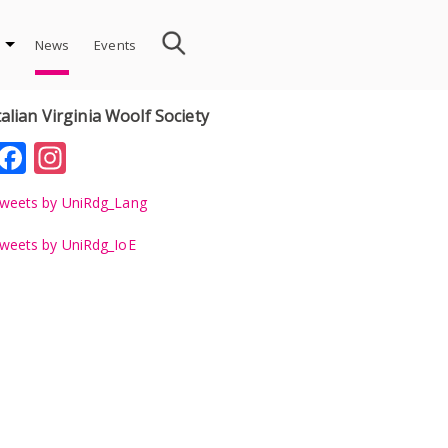
News
Events
talian Virginia Woolf Society
Facebook
Instagram
weets by UniRdg_Lang
weets by UniRdg_IoE