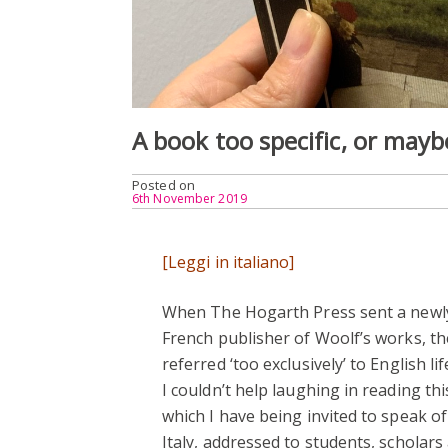
A book too specific, or may
Posted on
6th November 2019
[
Leggi in italiano]
When The Hogarth Press sent a newly
French publisher of Woolf’s works, th
referred ‘too exclusively’ to English li
I couldn’t help laughing in reading this
which I have being invited to speak o
Italy, addressed to students, scholars