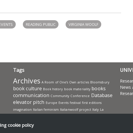
EVENTS
READING PUBLIC
VIRGINIA WOOLF
Tags
UNIV
Archives
Resea
A Room of One's Own
articles
Bloomsbury
News 
book culture
books
Book history
book materiality
Resear
communication
Database
Community
Conference
elevator pitch
Europe
Events
festival
first editions
imagination
Italian feminism
Italianwoolf project
Italy
La
Tartaruga
Leonard Woolf
Letters
Manuscripts
Office
publishing
presentation
project
Projects
Reading
ding
cookie policy
Research
Reading Public
reception
research advice