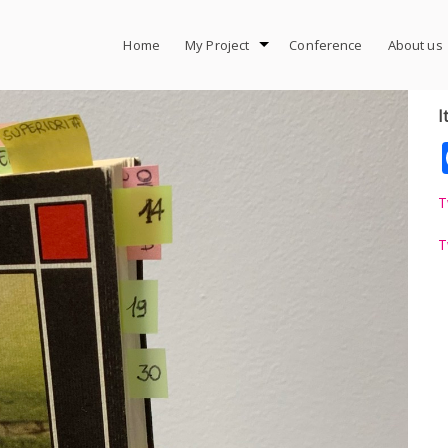
Home
My Project
Conference
About us
I
T
T