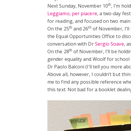
th
Next Sunday, November 10
, I’m ho
Leggiamo, per piacere
, a two-day fes
for reading, and focused on two mai
th
th
On the 25
and 26
of November, I’ll 
the Equal Opportunities Office to disc
conversation with Dr
Sergio Soave
, a
th
On the 28
of November, I’ll be holdi
gender equality and Woolf for school
Dr Paolo Balconi (I’ll tell you more a
Above all, however, I couldn’t but thi
me to find any possible reference whe
this text. Not bad for a booklet dealing